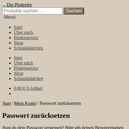
Zur
Zum
Navigation
Inhalt
Suchen
Suchen
springen
springen
nach:
Menü
Start
Über mich
Plotterservice
Shop
Schranklädchen
Start
Über mich
Plotterservice
Shop
Schranklädchen
0,00
€
0 Artikel
Start
/
Mein Konto
/
Passwort zurücksetzen
Passwort zurücksetzen
Hast du dein Passwort vergessen? Bitte gib deinen Benutzernamen